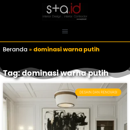
Beranda
»
dominasi warna putih
Tag: dominasi warna putih
DESAIN DAN RENOVASI