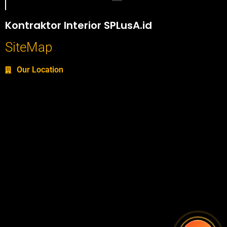
Portofolio SPlusA.id Jasa Desain Interior dan Kontraktor Interior
Kontraktor Interior SPLusA.id
SiteMap
Our Location