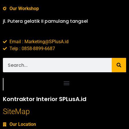
Our Workshop
jl. Putera gelatik II pamulang tangsel
Email : Marketing@SPlusA.id
Telp : 0858-8899-6687
Portofolio SPlusA.id Jasa Desain Interior dan Kontraktor Interior
Kontraktor Interior SPLusA.id
SiteMap
Our Location