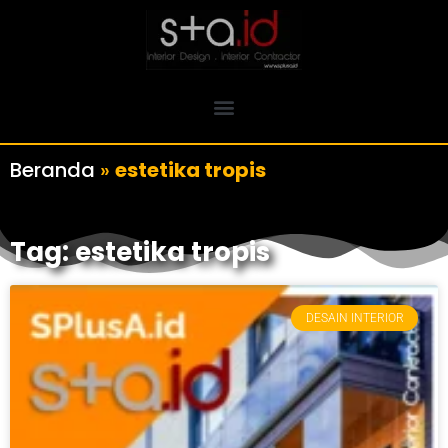
Beranda
»
estetika tropis
Tag: estetika tropis
DESAIN INTERIOR