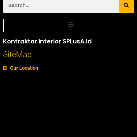
Portofolio SPlusA.id Jasa Desain Interior dan Kontraktor Interior
Kontraktor Interior SPLusA.id
SiteMap
Our Location