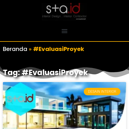
Beranda
»
#EvaluasiProyek
Tag: #EvaluasiProyek
DESAIN INTERIOR