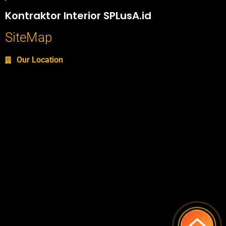
Portofolio SPlusA.id Jasa Desain Interior dan Kontraktor Interior
Kontraktor Interior SPLusA.id
SiteMap
Our Location