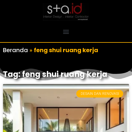
Beranda
»
feng shui ruang kerja
Tag: feng shui ruang kerja
DESAIN DAN RENOVASI