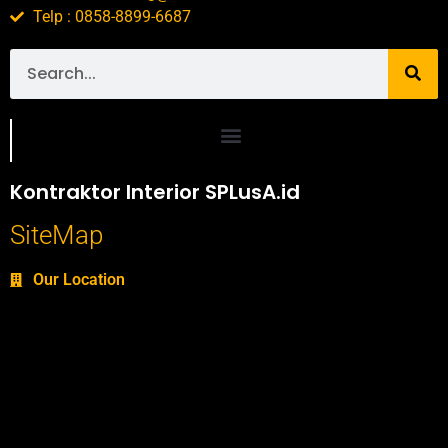
Telp : 0858-8899-6687
Portofolio SPlusA.id Jasa Desain Interior dan Kontraktor Interior
Kontraktor Interior SPLusA.id
SiteMap
Our Location