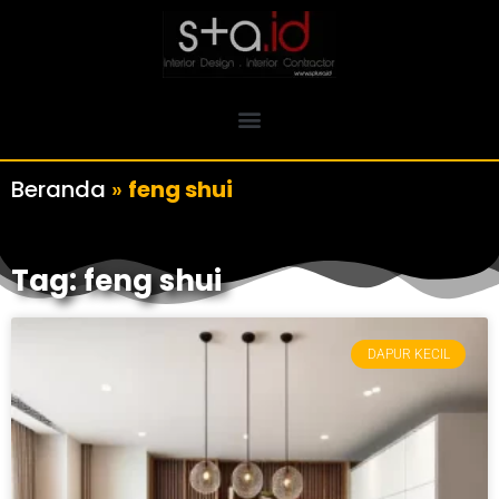
Beranda
»
feng shui
Tag: feng shui
DAPUR KECIL