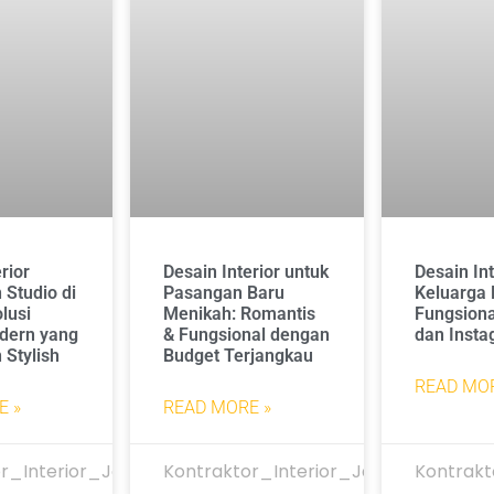
rior
Desain Interior untuk
Desain Int
Studio di
Pasangan Baru
Keluarga M
lusi
Menikah: Romantis
Fungsional
dern yang
& Fungsional dengan
dan Insta
 Stylish
Budget Terjangkau
READ MOR
E »
READ MORE »
r_Interior_Jakarta
Kontraktor_Interior_Jakarta
Kontrakt