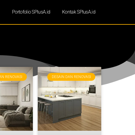
d
Portofolio SPlusA.id
Kontak SPlusA.id
AN RENOVASI
DESAIN DAN RENOVASI