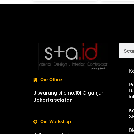
Ko
Our Office
Po
De
Jl.warung silo no.101 Ciganjur
In
Jakarta selatan
Ko
SP
Our Workshop
Bl