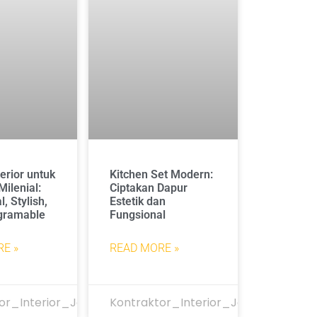
erior untuk
Kitchen Set Modern:
ilenial:
Ciptakan Dapur
, Stylish,
Estetik dan
gramable
Fungsional
E »
READ MORE »
or_Interior_Jakarta
Kontraktor_Interior_Jakarta