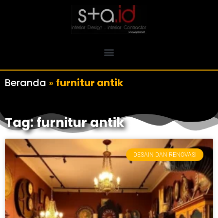
Beranda
»
furnitur antik
Tag: furnitur antik
DESAIN DAN RENOVASI