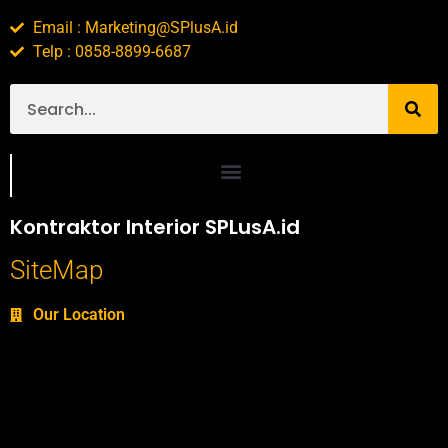
Email : Marketing@SPlusA.id
Telp : 0858-8899-6687
Portofolio SPlusA.id Jasa Desain Interior dan Kontraktor Interior
Kontraktor Interior SPLusA.id
SiteMap
Our Location