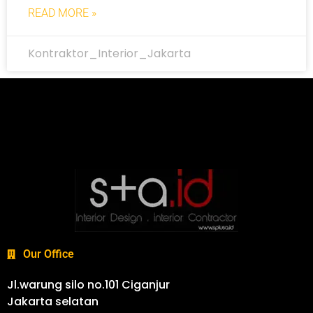
READ MORE »
Kontraktor_Interior_Jakarta
Our Office
Jl.warung silo no.101 Ciganjur
Jakarta selatan