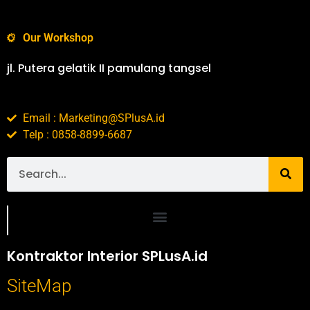
Our Workshop
jl. Putera gelatik II pamulang tangsel
Email : Marketing@SPlusA.id
Telp : 0858-8899-6687
Portofolio SPlusA.id Jasa Desain Interior dan Kontraktor Interior
Kontraktor Interior SPLusA.id
SiteMap