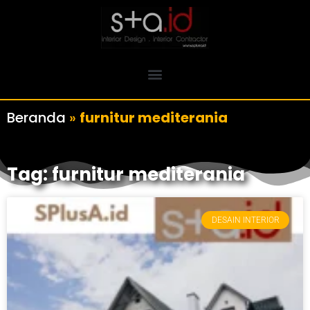
Beranda
»
furnitur mediterania
Tag: furnitur mediterania
DESAIN INTERIOR