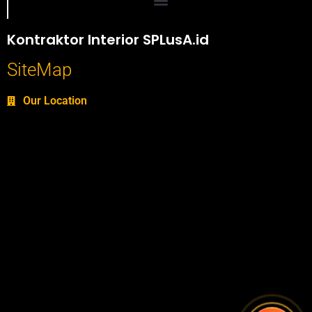
Portofolio SPlusA.id Jasa Desain Interior dan Kontraktor Interior
Kontraktor Interior SPLusA.id
SiteMap
Our Location