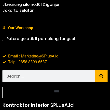
Jl.warung silo no.101 Ciganjur
Jakarta selatan
Our Workshop
jl. Putera gelatik II pamulang tangsel
Email : Marketing@SPlusA.id
Telp : 0858-8899-6687
Portofolio SPlusA.id Jasa Desain Interior dan Kontraktor Interior
Kontraktor Interior SPLusA.id