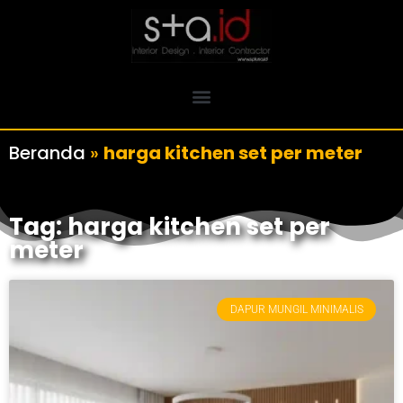
Beranda
»
harga kitchen set per meter
Tag: harga kitchen set per
meter
DAPUR MUNGIL MINIMALIS