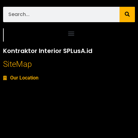
Portofolio SPlusA.id Jasa Desain Interior dan Kontraktor Interior
Kontraktor Interior SPLusA.id
SiteMap
Our Location