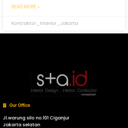
READ MORE »
Kontraktor_Interior_Jakarta
Our Office
Jl.warung silo no.101 Ciganjur
Jakarta selatan