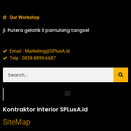
Our Workshop
jl. Putera gelatik II pamulang tangsel
Email : Marketing@SPlusA.id
Telp : 0858-8899-6687
Portofolio SPlusA.id Jasa Desain Interior dan Kontraktor Interior
Kontraktor Interior SPLusA.id
SiteMap