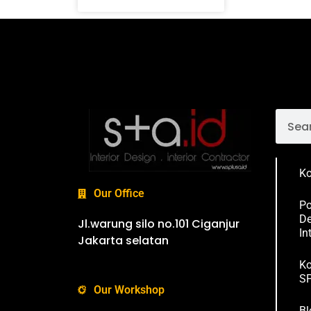
Ko
Our Office
Po
De
Jl.warung silo no.101 Ciganjur
In
Jakarta selatan
Ko
SP
Our Workshop
Bl