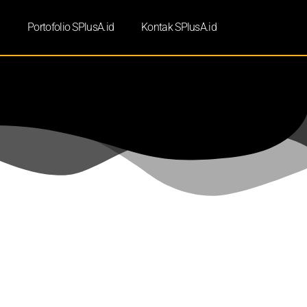
d
Portofolio SPlusA.id
Kontak SPlusA.id