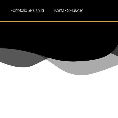
d
Portofolio SPlusA.id
Kontak SPlusA.id