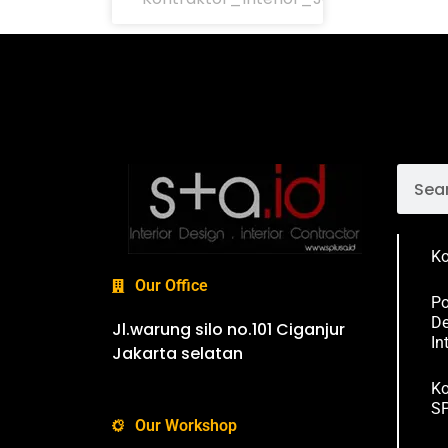
Ko
Our Office
Po
De
Jl.warung silo no.101 Ciganjur
In
Jakarta selatan
Ko
SP
Our Workshop