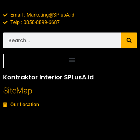
Email : Marketing@SPlusA.id
Telp : 0858-8899-6687
Portofolio SPlusA.id Jasa Desain Interior dan Kontraktor Interior
Kontraktor Interior SPLusA.id
SiteMap
Our Location