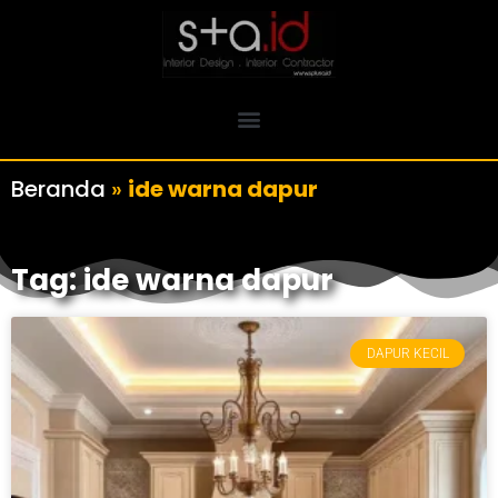
Beranda
»
ide warna dapur
Tag: ide warna dapur
DAPUR KECIL