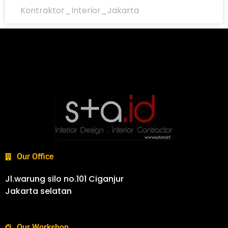
Kontraktor_Interior_Jakarta
Our Office
Jl.warung silo no.101 Ciganjur
Jakarta selatan
Our Workshop