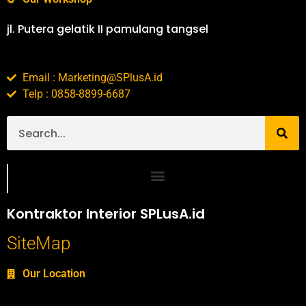
jl. Putera gelatik II pamulang tangsel
Email : Marketing@SPlusA.id
Telp : 0858-8899-6687
Portofolio SPlusA.id Jasa Desain Interior dan Kontraktor Interior
Kontraktor Interior SPLusA.id
SiteMap
Our Location