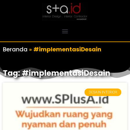
Beranda
»
#implementasiDesain
Tag: #implementasiDesain
DESAIN INTERIOR