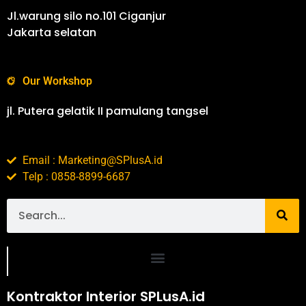
Jl.warung silo no.101 Ciganjur
Jakarta selatan
Our Workshop
jl. Putera gelatik II pamulang tangsel
Email : Marketing@SPlusA.id
Telp : 0858-8899-6687
Portofolio SPlusA.id Jasa Desain Interior dan Kontraktor Interior
Kontraktor Interior SPLusA.id