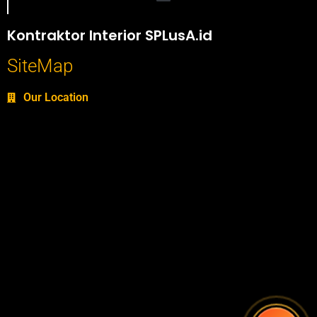
Portofolio SPlusA.id Jasa Desain Interior dan Kontraktor Interior
Kontraktor Interior SPLusA.id
SiteMap
Our Location