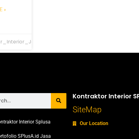
E »
r_Interior_Jakarta
Kontraktor Interior S
SiteMap
ntraktor Interior Splusa
Our Location
rtofolio SPlusA.id Jasa