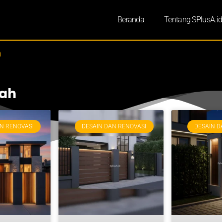
Beranda
Tentang SPlusA.i
h
mah
N RENOVASI
DESAIN DAN RENOVASI
DESAIN D