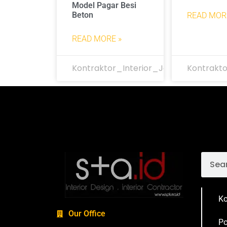
Model Pagar Besi
Beton
READ MOR
READ MORE »
Kontraktor_Interior_Jakarta
Kontrakto
Ko
Our Office
Po