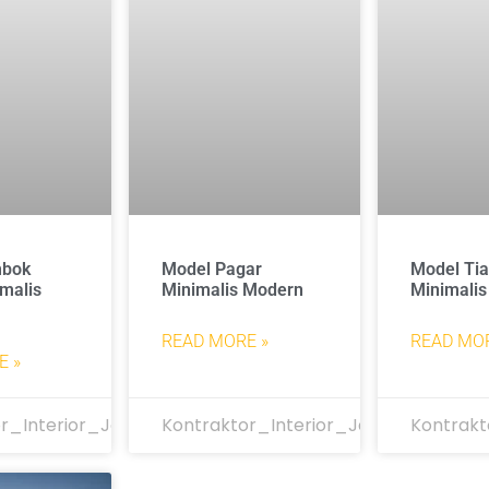
mbok
Model Pagar
Model Ti
malis
Minimalis Modern
Minimalis
READ MORE »
READ MOR
E »
r_Interior_Jakarta
Kontraktor_Interior_Jakarta
Kontrakt