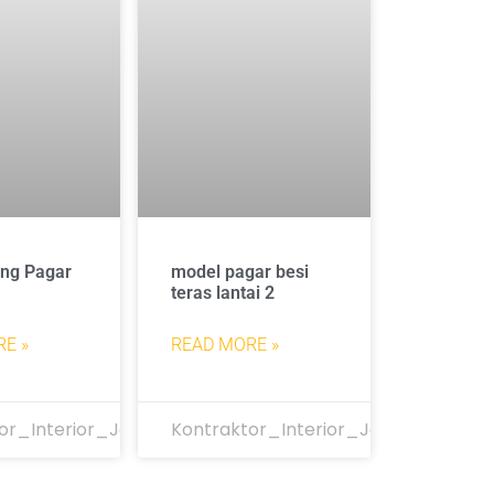
ang Pagar
model pagar besi
teras lantai 2
E »
READ MORE »
or_Interior_Jakarta
Kontraktor_Interior_Jakarta