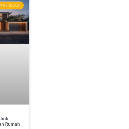
N RENOVASI
mbok
an Rumah