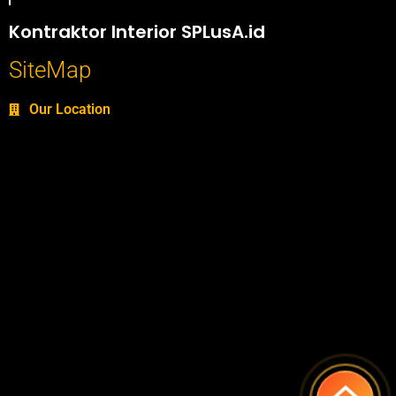
Portofolio SPlusA.id Jasa Desain Interior dan Kontraktor Interior
Kontraktor Interior SPLusA.id
SiteMap
Our Location