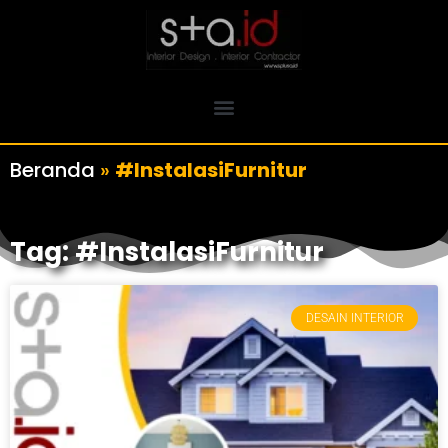
Beranda
»
#InstalasiFurnitur
Tag: #InstalasiFurnitur
DESAIN INTERIOR