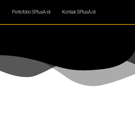
d
Portofolio SPlusA.id
Kontak SPlusA.id