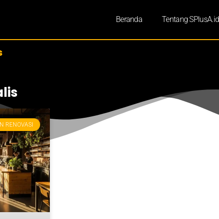
Beranda
Tentang SPlusA.i
s
lis
N RENOVASI