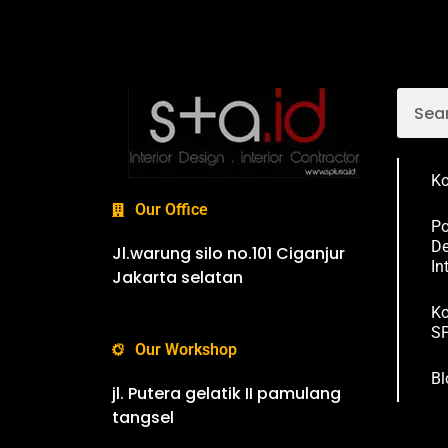
Ko
Our Office
Po
De
Jl.warung silo no.101 Ciganjur
In
Jakarta selatan
Ko
SP
Our Workshop
Bl
jl. Putera gelatik II pamulang
tangsel