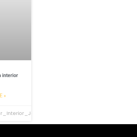
 interior
E »
r_Interior_Jakarta