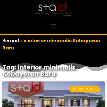
Beranda
»
interior minimalis Kebayoran
Baru
Tag: interior minimalis
Kebayoran Baru
DESAIN INTERIOR