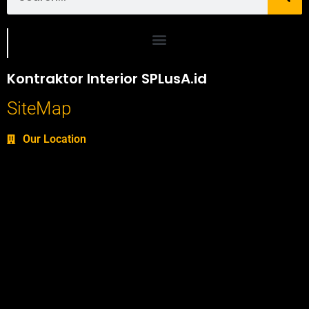
Portofolio SPlusA.id Jasa Desain Interior dan Kontraktor Interior
Kontraktor Interior SPLusA.id
SiteMap
Our Location