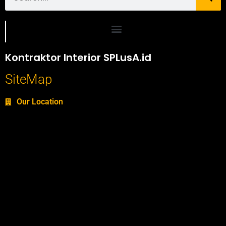
Portofolio SPlusA.id Jasa Desain Interior dan Kontraktor Interior
Kontraktor Interior SPLusA.id
SiteMap
Our Location