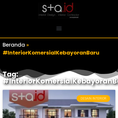
Beranda
»
#InteriorKomersialKebayoranBaru
Tag:
#InteriorKomersialKebayoranB
DESAIN INTERIOR