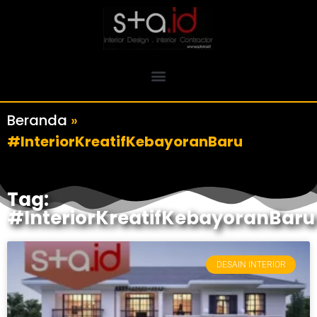
Beranda
»
#InteriorKreatifKebayoranBaru
Tag:
#InteriorKreatifKebayoranBaru
DESAIN INTERIOR