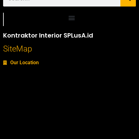
Portofolio SPlusA.id Jasa Desain Interior dan Kontraktor Interior
Kontraktor Interior SPLusA.id
SiteMap
Our Location