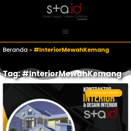
Beranda
»
#InteriorMewahKemang
Tag: #InteriorMewahKemang
DESAIN INTERIOR