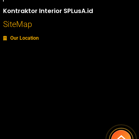
Portofolio SPlusA.id Jasa Desain Interior dan Kontraktor Interior
Kontraktor Interior SPLusA.id
SiteMap
Our Location