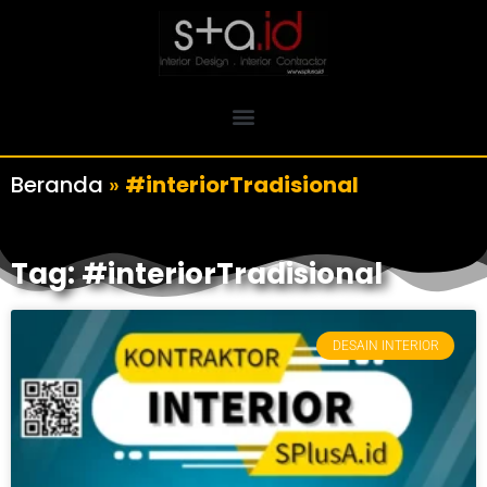
Beranda
»
#interiorTradisional
Tag: #interiorTradisional
DESAIN INTERIOR