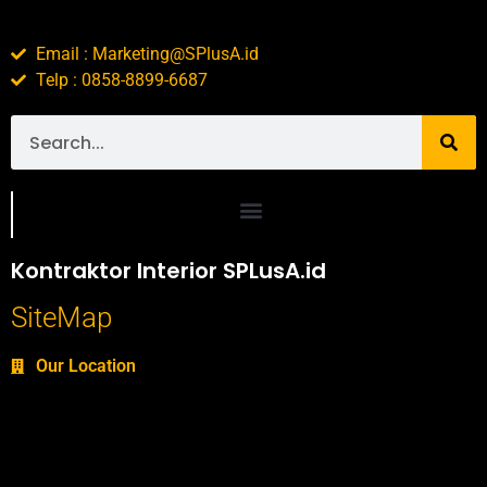
Email : Marketing@SPlusA.id
Telp : 0858-8899-6687
Portofolio SPlusA.id Jasa Desain Interior dan Kontraktor Interior
Kontraktor Interior SPLusA.id
SiteMap
Our Location