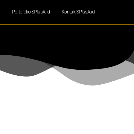
d
Portofolio SPlusA.id
Kontak SPlusA.id