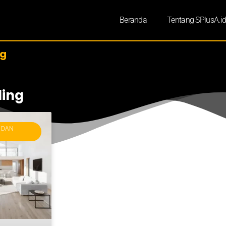
Beranda
Tentang SPlusA.i
ng
ling
 DAN