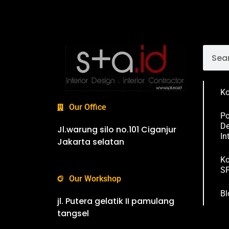
Ko
Our Office
Po
De
Jl.warung silo no.101 Ciganjur
In
Jakarta selatan
Ko
SP
Our Workshop
Bl
jl. Putera gelatik II pamulang
tangsel