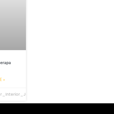
Berapa
E »
r_Interior_Jakarta