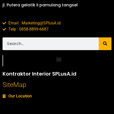
jl. Putera gelatik II pamulang tangsel
Email : Marketing@SPlusA.id
Telp : 0858-8899-6687
Portofolio SPlusA.id Jasa Desain Interior dan Kontraktor Interior
Kontraktor Interior SPLusA.id
SiteMap
Our Location