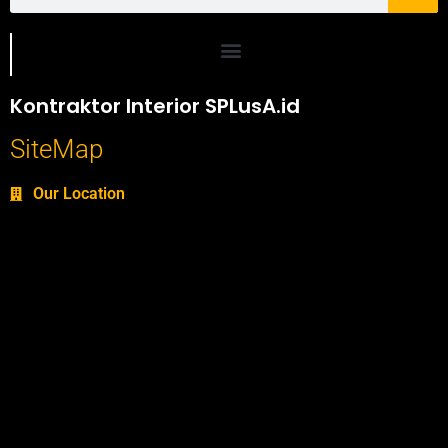
Portofolio SPlusA.id Jasa Desain Interior dan Kontraktor Interior
Kontraktor Interior SPLusA.id
SiteMap
Our Location