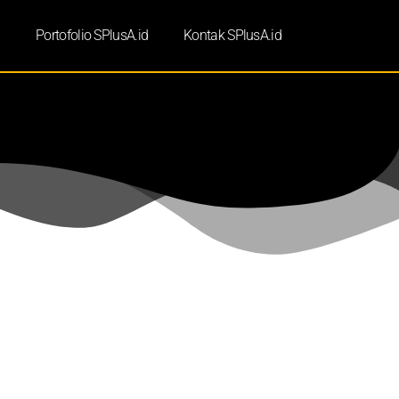
d
Portofolio SPlusA.id
Kontak SPlusA.id