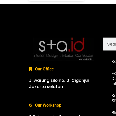
Ko
Our Office
Po
De
Jl.warung silo no.101 Ciganjur
In
Jakarta selatan
Ko
SP
Our Workshop
Bl