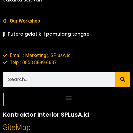
Our Workshop
jl. Putera gelatik II pamulang tangsel
Email : Marketing@SPlusA.id
Telp : 0858-8899-6687
Portofolio SPlusA.id Jasa Desain Interior dan Kontraktor Interior
Kontraktor Interior SPLusA.id
SiteMap