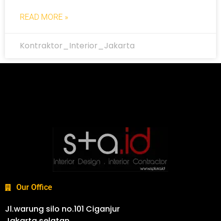
READ MORE »
Kontraktor_Interior_Jakarta
Our Office
Jl.warung silo no.101 Ciganjur
Jakarta selatan