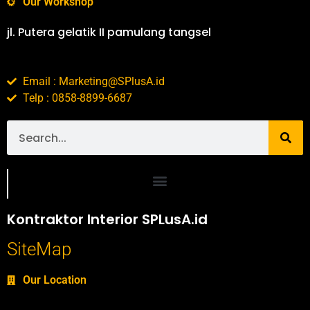
Our Workshop
jl. Putera gelatik II pamulang tangsel
Email : Marketing@SPlusA.id
Telp : 0858-8899-6687
Portofolio SPlusA.id Jasa Desain Interior dan Kontraktor Interior
Kontraktor Interior SPLusA.id
SiteMap
Our Location