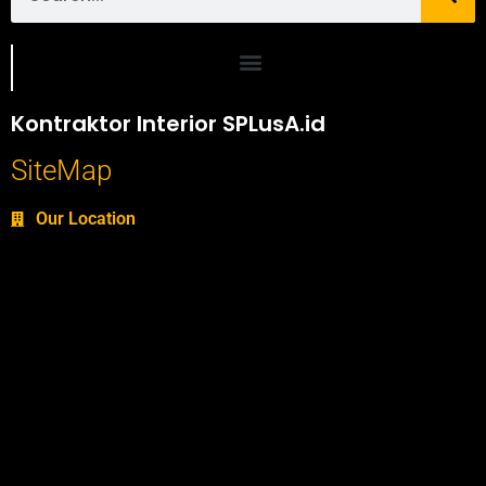
Portofolio SPlusA.id Jasa Desain Interior dan Kontraktor Interior
Kontraktor Interior SPLusA.id
SiteMap
Our Location