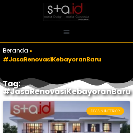
Beranda
»
#JasaRenovasiKebayoranBaru
Tag:
#JasaRenovasiKebayoranBaru
DESAIN INTERIOR