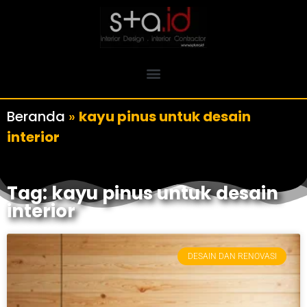
Beranda
»
kayu pinus untuk desain
interior
Tag: kayu pinus untuk desain
interior
DESAIN DAN RENOVASI