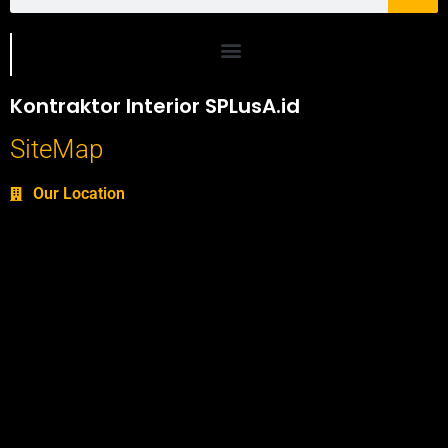
Portofolio SPlusA.id Jasa Desain Interior dan Kontraktor Interior
Kontraktor Interior SPLusA.id
SiteMap
Our Location