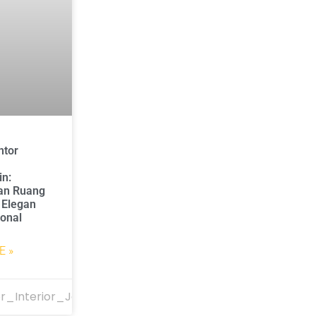
ntor
in:
an Ruang
 Elegan
onal
E »
r_Interior_Jakarta