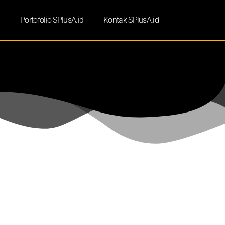
d
Portofolio SPlusA.id
Kontak SPlusA.id