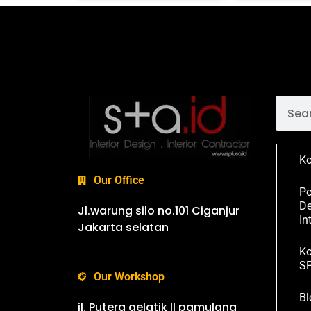
Ko
Our Office
Po
De
Jl.warung silo no.101 Ciganjur
In
Jakarta selatan
Ko
SP
Our Workshop
Bl
jl. Putera gelatik II pamulang