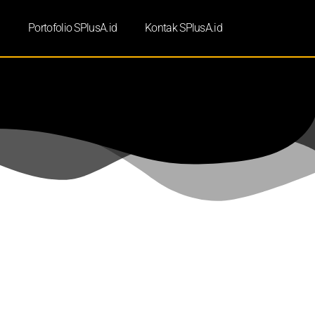
d
Portofolio SPlusA.id
Kontak SPlusA.id