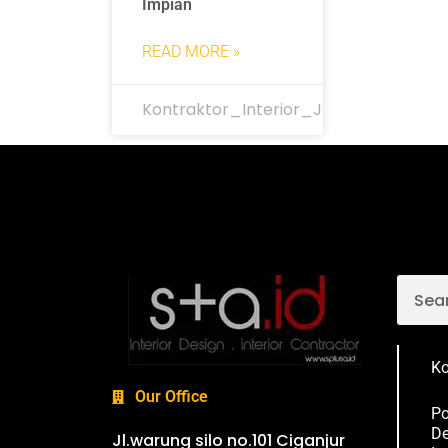
Impian
READ MORE »
Kontraktor_Interior_Jakarta
Ko
Our Office
Po
De
Jl.warung silo no.101 Ciganjur