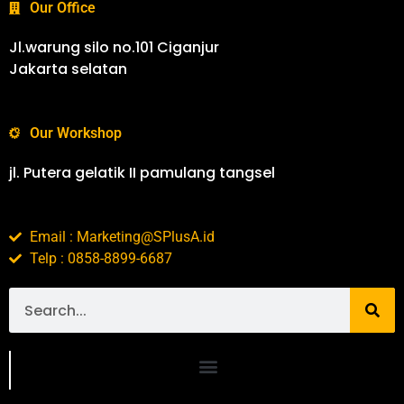
Our Office
Jl.warung silo no.101 Ciganjur
Jakarta selatan
Our Workshop
jl. Putera gelatik II pamulang tangsel
Email : Marketing@SPlusA.id
Telp : 0858-8899-6687
Portofolio SPlusA.id Jasa Desain Interior dan Kontraktor Interior