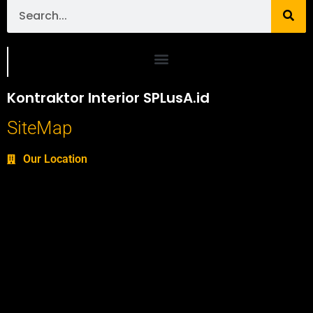
Portofolio SPlusA.id Jasa Desain Interior dan Kontraktor Interior
Kontraktor Interior SPLusA.id
SiteMap
Our Location