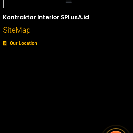
Portofolio SPlusA.id Jasa Desain Interior dan Kontraktor Interior
Kontraktor Interior SPLusA.id
SiteMap
Our Location