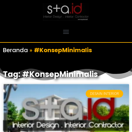
Beranda
»
#KonsepMinimalis
Tag: #KonsepMinimalis
DESAIN INTERIOR