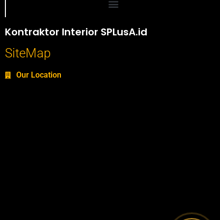
Portofolio SPlusA.id Jasa Desain Interior dan Kontraktor Interior
Kontraktor Interior SPLusA.id
SiteMap
Our Location