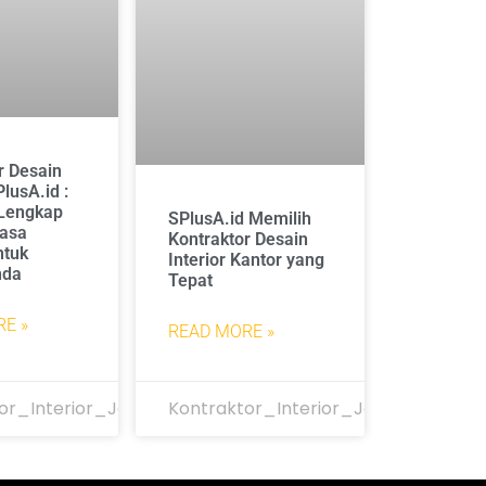
r Desain
PlusA.id :
Lengkap
SPlusA.id Memilih
Jasa
Kontraktor Desain
ntuk
Interior Kantor yang
nda
Tepat
E »
READ MORE »
or_Interior_Jakarta
Kontraktor_Interior_Jakarta