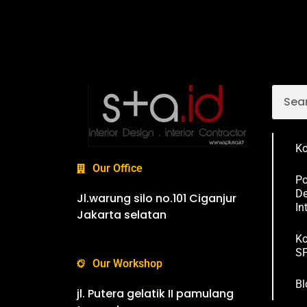
Ko
Our Office
Po
De
Jl.warung silo no.101 Ciganjur
In
Jakarta selatan
Ko
SP
Our Workshop
Bl
jl. Putera gelatik II pamulang