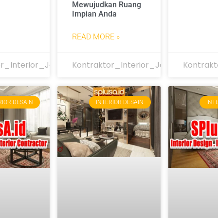
Mewujudkan Ruang
Impian Anda
READ MORE »
r_Interior_Jakarta
Kontraktor_Interior_Jakarta
Kontrakt
RIOR DESAIN
INTERIOR DESAIN
INT