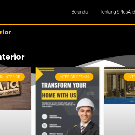
Beranda
Tentang SPlusA.i
rior
nterior
IN INTERIOR
INTERIOR DESAIN
INT