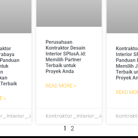
Perusahaan
Kontraktor Desain
aktor
Kontrakto
Interior SPlusA.id:
urabaya
Interior S
Memilih Partner
: Panduan
Panduan 
Terbaik untuk
ntuk
Memilih 
Proyek Anda
an
Terbaik u
kan
Proyek A
 Terbaik
READ MORE »
READ MOR
E »
r_Interior_Jakarta
Kontraktor_Interior_Jakarta
Kontrakt
1
2