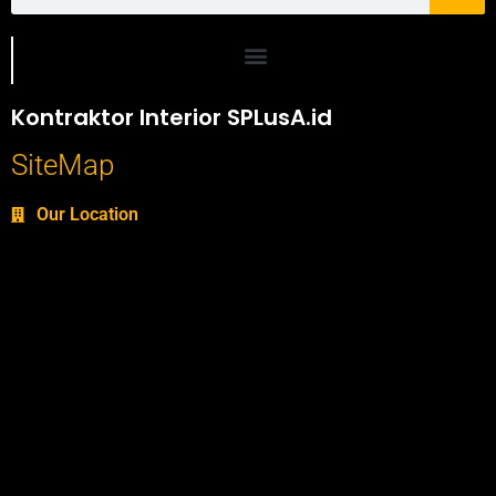
Portofolio SPlusA.id Jasa Desain Interior dan Kontraktor Interior
Kontraktor Interior SPLusA.id
SiteMap
Our Location