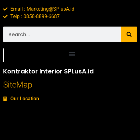
Email : Marketing@SPlusA.id
Telp : 0858-8899-6687
Portofolio SPlusA.id Jasa Desain Interior dan Kontraktor Interior
Kontraktor Interior SPLusA.id
SiteMap
Our Location