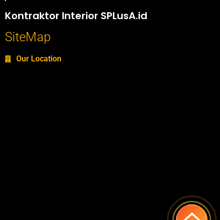
Portofolio SPlusA.id Jasa Desain Interior dan Kontraktor Interior
Kontraktor Interior SPLusA.id
SiteMap
Our Location