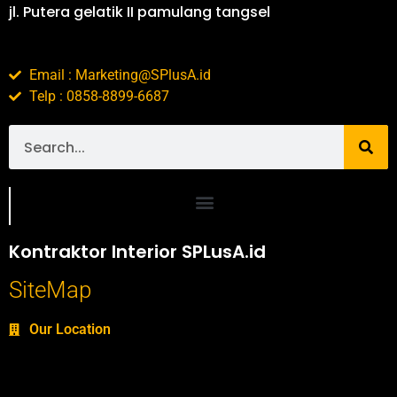
jl. Putera gelatik II pamulang tangsel
Email : Marketing@SPlusA.id
Telp : 0858-8899-6687
Portofolio SPlusA.id Jasa Desain Interior dan Kontraktor Interior
Kontraktor Interior SPLusA.id
SiteMap
Our Location