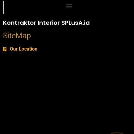
Portofolio SPlusA.id Jasa Desain Interior dan Kontraktor Interior
Kontraktor Interior SPLusA.id
SiteMap
Our Location