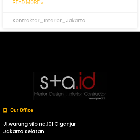
READ MORE »
Kontraktor_Interior_Jakarta
Our Office
Jl.warung silo no.101 Ciganjur
Jakarta selatan