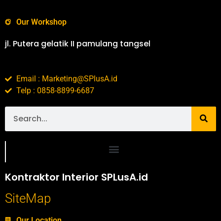
Our Workshop
jl. Putera gelatik II pamulang tangsel
Email : Marketing@SPlusA.id
Telp : 0858-8899-6687
Portofolio SPlusA.id Jasa Desain Interior dan Kontraktor Interior
Kontraktor Interior SPLusA.id
SiteMap
Our Location