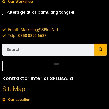
Our Workshop
jl. Putera gelatik II pamulang tangsel
Email : Marketing@SPlusA.id
Telp : 0858-8899-6687
Portofolio SPlusA.id Jasa Desain Interior dan Kontraktor Interior
Kontraktor Interior SPLusA.id
SiteMap
Our Location