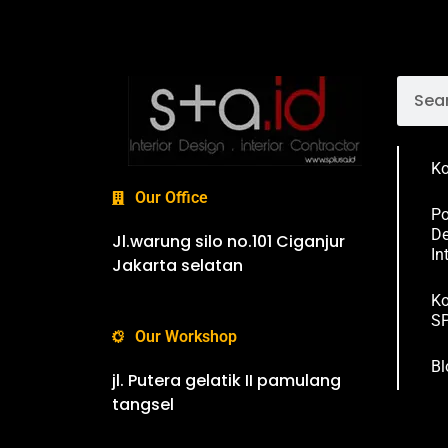
Ko
Our Office
Po
De
Jl.warung silo no.101 Ciganjur
In
Jakarta selatan
Ko
SP
Our Workshop
Bl
jl. Putera gelatik II pamulang
tangsel