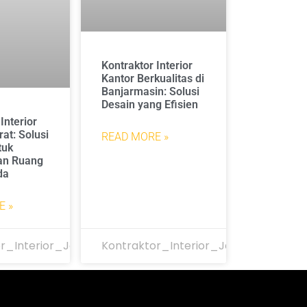
Kontraktor Interior
Kantor Berkualitas di
Banjarmasin: Solusi
Desain yang Efisien
Interior
at: Solusi
READ MORE »
tuk
an Ruang
da
E »
r_Interior_Jakarta
Kontraktor_Interior_Jakarta