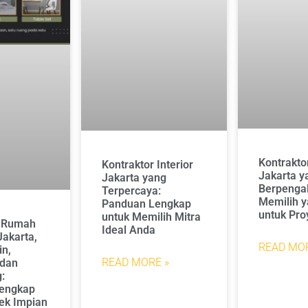
Kontraktor
Kontraktor Interior
Jakarta y
Jakarta yang
Berpenga
Terpercaya:
Memilih y
Panduan Lengkap
untuk Pro
untuk Memilih Mitra
r Rumah
Ideal Anda
akarta,
READ MOR
in,
READ MORE »
 dan
:
engkap
ek Impian