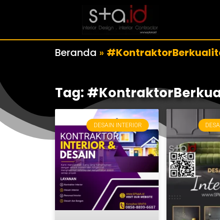
Beranda
»
#KontraktorBerkualit
Tag: #KontraktorBerkua
DESAIN INTERIOR
DESA