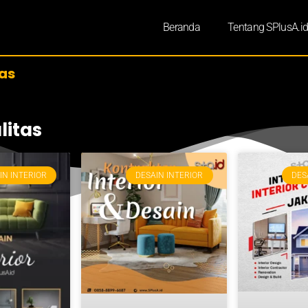
Beranda
Tentang SPlusA.i
as
litas
IN INTERIOR
DESAIN INTERIOR
DES